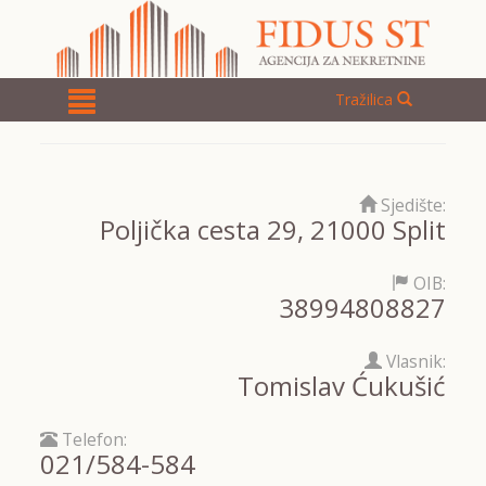
Tražilica
Sjedište:
Poljička cesta 29, 21000 Split
OIB:
38994808827
Vlasnik:
Tomislav Ćukušić
Telefon:
021/584-584