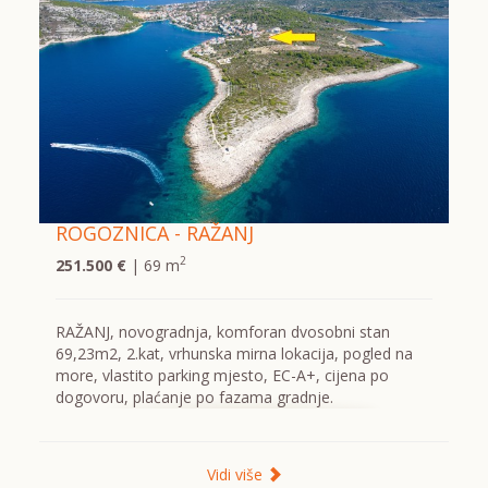
ROGOZNICA - RAŽANJ
2
251.500 €
| 69 m
RAŽANJ, novogradnja, komforan dvosobni stan
69,23m2, 2.kat, vrhunska mirna lokacija, pogled na
more, vlastito parking mjesto, EC-A+, cijena po
dogovoru, plaćanje po fazama gradnje.
Vidi više