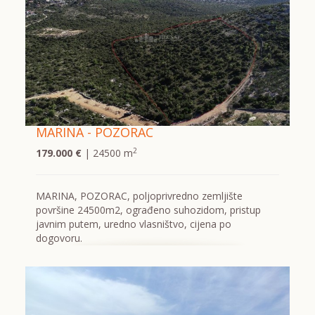
MARINA - POZORAC
2
179.000 €
| 24500 m
MARINA, POZORAC, poljoprivredno zemljište
površine 24500m2, ograđeno suhozidom, pristup
javnim putem, uredno vlasništvo, cijena po
dogovoru.