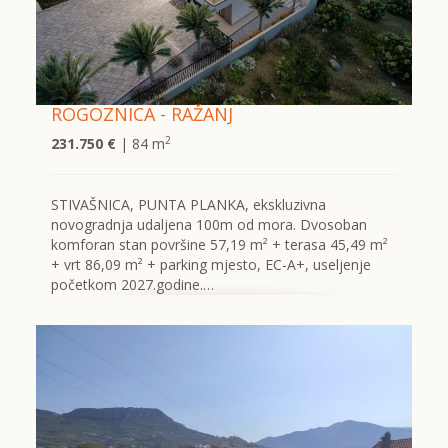
ROGOZNICA - RAŽANJ
2
231.750 €
| 84 m
STIVAŠNICA, PUNTA PLANKA, ekskluzivna
novogradnja udaljena 100m od mora. Dvosoban
komforan stan površine 57,19 m² + terasa 45,49 m²
+ vrt 86,09 m² + parking mjesto, EC-A+, useljenje
početkom 2027.godine.…